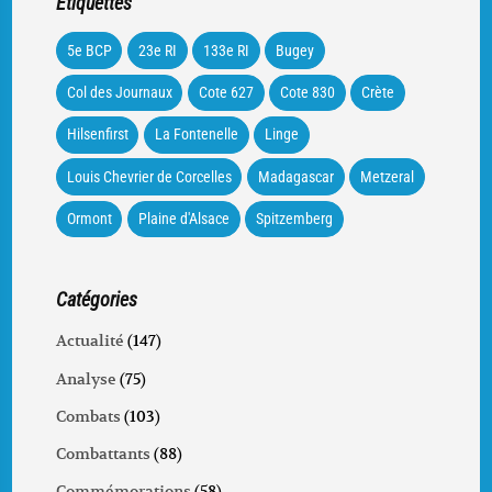
Étiquettes
5e BCP
23e RI
133e RI
Bugey
Col des Journaux
Cote 627
Cote 830
Crète
Hilsenfirst
La Fontenelle
Linge
Louis Chevrier de Corcelles
Madagascar
Metzeral
Ormont
Plaine d'Alsace
Spitzemberg
Catégories
Actualité
(147)
Analyse
(75)
Combats
(103)
Combattants
(88)
Commémorations
(58)