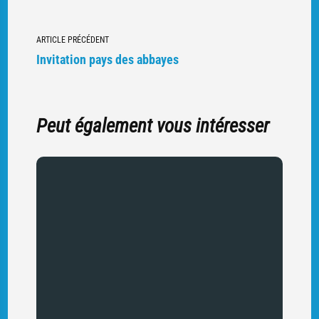
Navigation
ARTICLE PRÉCÉDENT
vers
Invitation pays des abbayes
d'autres
articles
Peut également vous intéresser