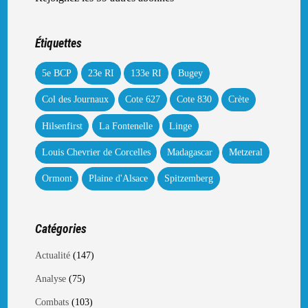
Étiquettes
5e BCP
23e RI
133e RI
Bugey
Col des Journaux
Cote 627
Cote 830
Crète
Hilsenfirst
La Fontenelle
Linge
Louis Chevrier de Corcelles
Madagascar
Metzeral
Ormont
Plaine d'Alsace
Spitzemberg
Catégories
(147)
Actualité
(75)
Analyse
(103)
Combats