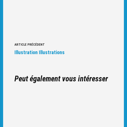
Navigation
ARTICLE PRÉCÉDENT
vers
Illustration Illustrations
d'autres
articles
Peut également vous intéresser