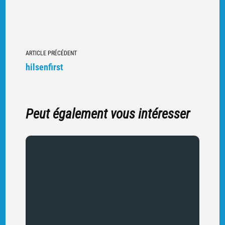
Navigation
ARTICLE PRÉCÉDENT
vers
hilsenfirst
d'autres
articles
Peut également vous intéresser