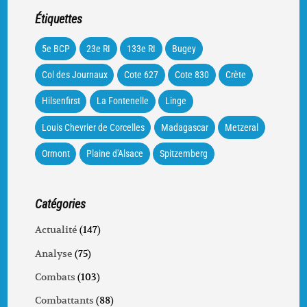
Étiquettes
5e BCP
23e RI
133e RI
Bugey
Col des Journaux
Cote 627
Cote 830
Crète
Hilsenfirst
La Fontenelle
Linge
Louis Chevrier de Corcelles
Madagascar
Metzeral
Ormont
Plaine d'Alsace
Spitzemberg
Catégories
Actualité
(147)
Analyse
(75)
Combats
(103)
Combattants
(88)