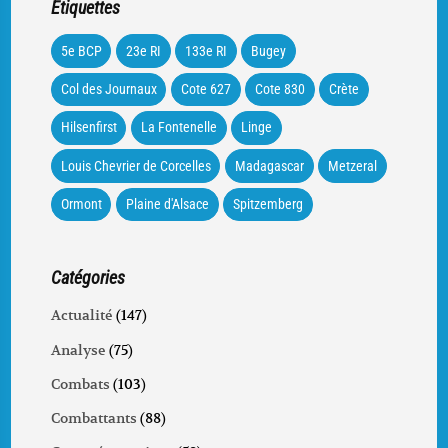
Étiquettes
5e BCP
23e RI
133e RI
Bugey
Col des Journaux
Cote 627
Cote 830
Crète
Hilsenfirst
La Fontenelle
Linge
Louis Chevrier de Corcelles
Madagascar
Metzeral
Ormont
Plaine d'Alsace
Spitzemberg
Catégories
Actualité
(147)
Analyse
(75)
Combats
(103)
Combattants
(88)