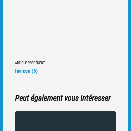
Navigation
ARTICLE PRÉCÉDENT
vers
favicon (6)
d'autres
articles
Peut également vous intéresser