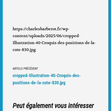
https://charlesbarberot.fr/wp-
content/uploads/2025/06/cropped-
Illustration-40-Croquis-des-positions-de-la-
cote-830.jpg
Navigation
ARTICLE PRÉCÉDENT
vers
cropped-Illustration-40-Croquis-des-
d'autres
positions-de-la-cote-830.jpg
articles
Peut également vous intéresser