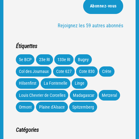
mail
Abonnez-vous
Rejoignez les 59 autres abonnés
Étiquettes
5e BCP
23e RI
133e RI
Bugey
Col des Journaux
Cote 627
Cote 830
Crète
Hilsenfirst
La Fontenelle
Linge
Louis Chevrier de Corcelles
Madagascar
Metzeral
Ormont
Plaine d'Alsace
Spitzemberg
Catégories