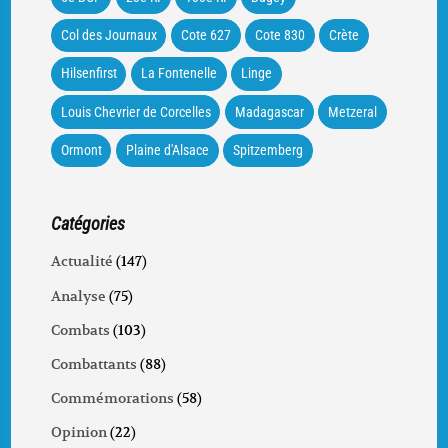
Col des Journaux
Cote 627
Cote 830
Crète
Hilsenfirst
La Fontenelle
Linge
Louis Chevrier de Corcelles
Madagascar
Metzeral
Ormont
Plaine d'Alsace
Spitzemberg
Catégories
Actualité
(147)
Analyse
(75)
Combats
(103)
Combattants
(88)
Commémorations
(58)
Opinion
(22)