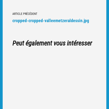
Navigation
ARTICLE PRÉCÉDENT
vers
cropped-cropped-valleemetzeraldessin.jpg
d'autres
articles
Peut également vous intéresser