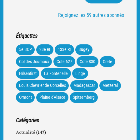
Rejoignez les 59 autres abonnés
Étiquettes
5e BCP
23e RI
133e RI
Bugey
Col des Journaux
Cote 627
Cote 830
Crète
Hilsenfirst
La Fontenelle
Linge
Louis Chevrier de Corcelles
Madagascar
Metzeral
Ormont
Plaine d'Alsace
Spitzemberg
Catégories
Actualité
(147)