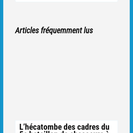
Articles fréquemment lus
L’hécatombe des cadres du