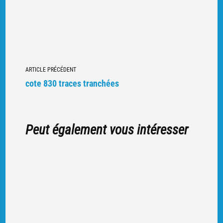
Navigation
ARTICLE PRÉCÉDENT
vers
cote 830 traces tranchées
d'autres
articles
Peut également vous intéresser