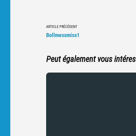
Navigation
ARTICLE PRÉCÉDENT
vers
Bollmessmiss1
d'autres
articles
Peut également vous intéres