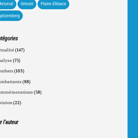
etzeral
Ormont
Plaine d'Alsace
Spitzemberg
tégories
tualité
(147)
alyse
(75)
ombats
(103)
mbattants
(88)
ommémorations
(58)
inion
(22)
r l’auteur