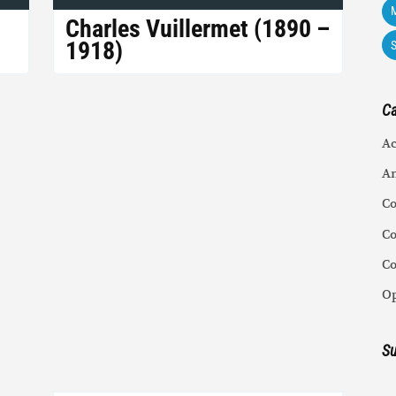
M
Charles Vuillermet (1890 –
1918)
Ca
Ac
An
C
Co
C
Op
Su