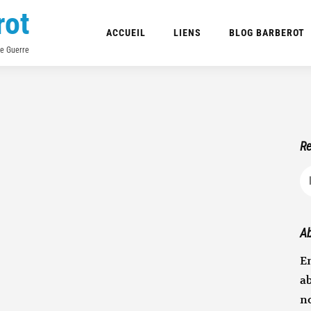
rot
ACCUEIL
LIENS
BLOG BARBEROT
de Guerre
Re
R
Ab
En
ab
n