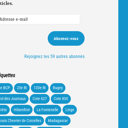
ticles.
dresse
ail
Abonnez-vous
Rejoignez les 59 autres abonnés
iquettes
5e BCP
23e RI
133e RI
Bugey
ol des Journaux
Cote 627
Cote 830
rète
Hilsenfirst
La Fontenelle
Linge
ouis Chevrier de Corcelles
Madagascar