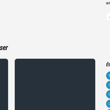
ar
A
e-
m
ser
Ét
C
C
L