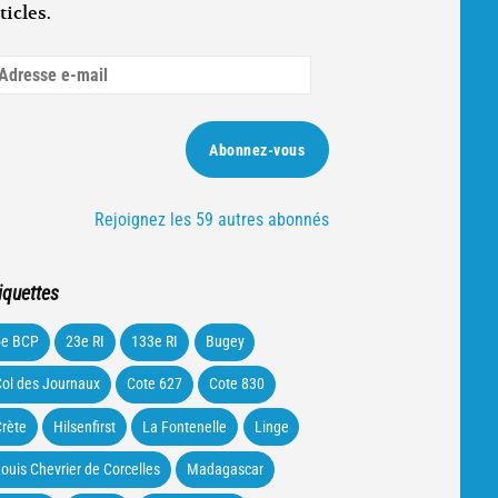
ticles.
dresse
ail
Abonnez-vous
Rejoignez les 59 autres abonnés
iquettes
5e BCP
23e RI
133e RI
Bugey
ol des Journaux
Cote 627
Cote 830
rète
Hilsenfirst
La Fontenelle
Linge
ouis Chevrier de Corcelles
Madagascar