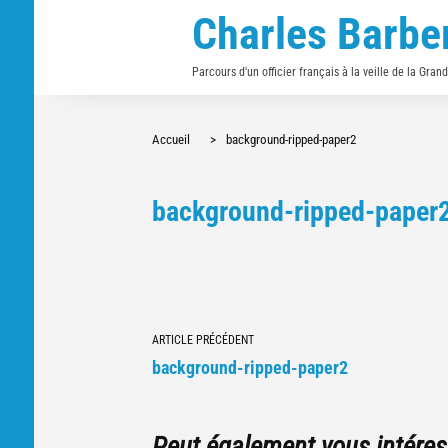
Charles Barbe
Parcours d'un officier français à la veille de la Gran
Accueil
>
background-ripped-paper2
background-ripped-paper
Navigation
ARTICLE PRÉCÉDENT
vers
background-ripped-paper2
d'autres
articles
Peut également vous intéres