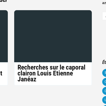
ar
A
e-
m
Ét
Recherches sur le caporal
t
clairon Louis Etienne
Janéaz
C
C
L