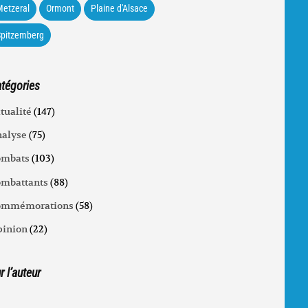
etzeral
Ormont
Plaine d'Alsace
Spitzemberg
tégories
tualité
(147)
alyse
(75)
ombats
(103)
mbattants
(88)
ommémorations
(58)
inion
(22)
r l’auteur