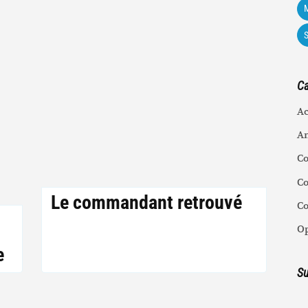
M
Ca
Ac
An
C
Co
Le commandant retrouvé
C
Op
e
Su