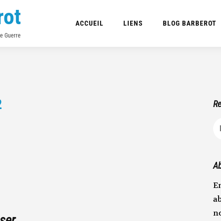
rot
ACCUEIL
LIENS
BLOG BARBEROT
de Guerre
2
Re
R
Ab
En
ab
n
ser