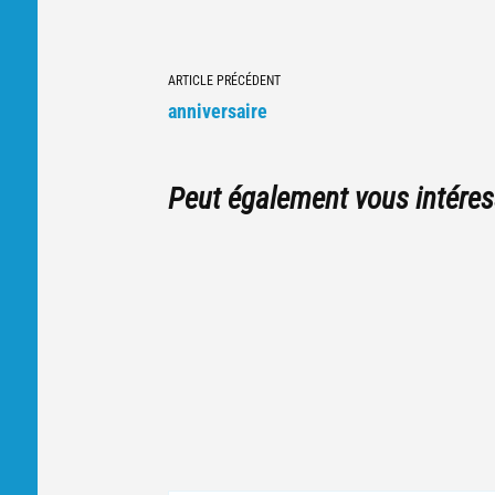
Navigation
ARTICLE PRÉCÉDENT
vers
anniversaire
d'autres
articles
Peut également vous intéres