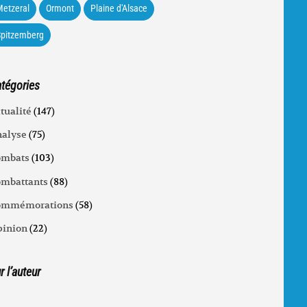
etzeral
Ormont
Plaine d'Alsace
Spitzemberg
tégories
tualité
(147)
alyse
(75)
ombats
(103)
mbattants
(88)
ommémorations
(58)
inion
(22)
r l’auteur