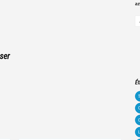
ar
A
e-
m
ser
Ét
C
C
L