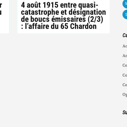
r
4 août 1915 entre quasi-
M
u
catastrophe et désignation
de boucs émissaires (2/3)
: l’affaire du 65 Chardon
Ca
Ac
An
C
Co
C
Op
Su