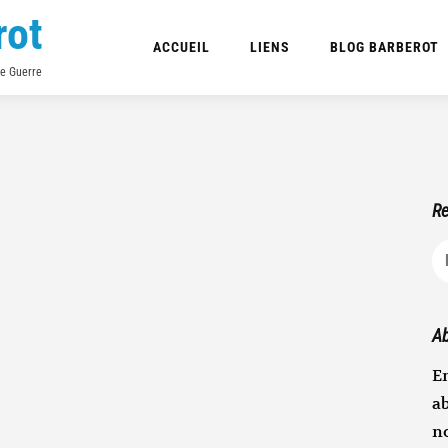
rot
ACCUEIL
LIENS
BLOG BARBEROT
de Guerre
Re
R
Ab
En
ab
n