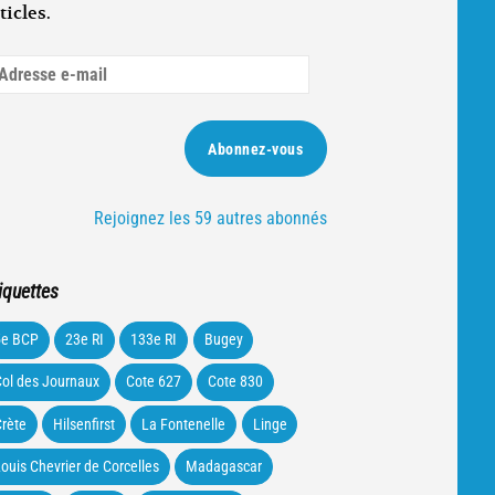
ticles.
dresse
ail
Abonnez-vous
Rejoignez les 59 autres abonnés
iquettes
5e BCP
23e RI
133e RI
Bugey
ol des Journaux
Cote 627
Cote 830
rète
Hilsenfirst
La Fontenelle
Linge
ouis Chevrier de Corcelles
Madagascar