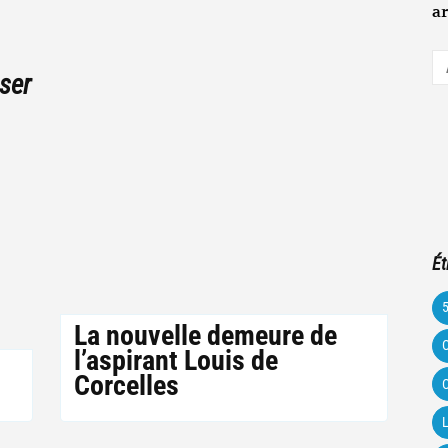
ar
A
ser
e-
m
Ét
La nouvelle demeure de
C
l’aspirant Louis de
Corcelles
C
L