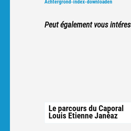
vers
Achtergrond-index-downloaden
d'autres
articles
Peut également vous intéres
Le parcours du Caporal
Louis Etienne Janéaz