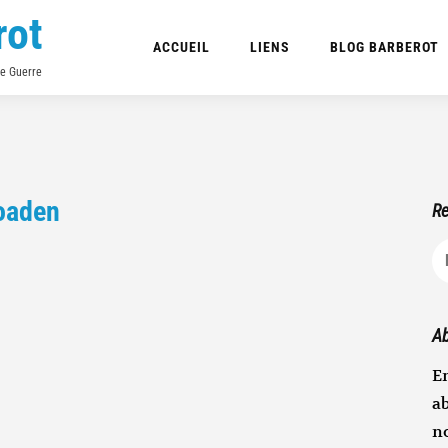
rot
ACCUEIL
LIENS
BLOG BARBEROT
de Guerre
oaden
Re
R
Ab
En
ab
n