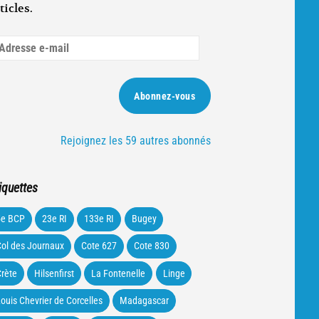
ticles.
dresse
ail
Abonnez-vous
Rejoignez les 59 autres abonnés
iquettes
5e BCP
23e RI
133e RI
Bugey
ol des Journaux
Cote 627
Cote 830
rète
Hilsenfirst
La Fontenelle
Linge
ouis Chevrier de Corcelles
Madagascar