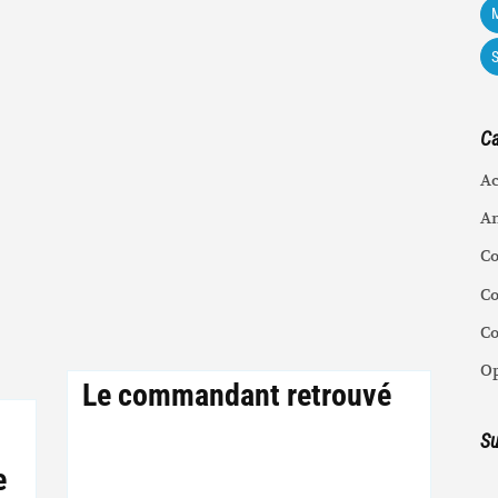
M
Ca
Ac
An
C
Co
C
Op
Le commandant retrouvé
Su
e