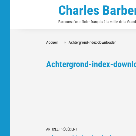
Charles Barbe
Parcours d'un officier français à la veille de la Gran
Accueil
>
Achtergrond-index-downloaden
Achtergrond-index-downl
Navigation
ARTICLE PRÉCÉDENT