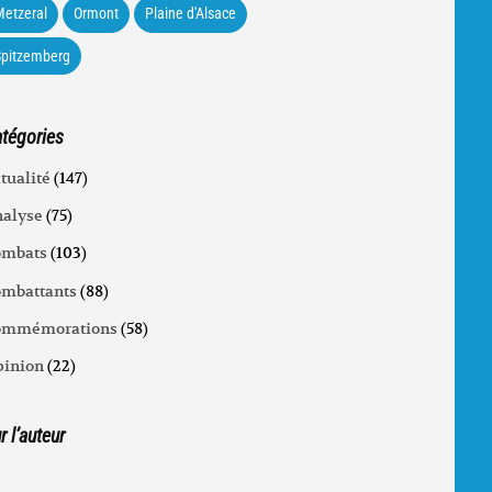
etzeral
Ormont
Plaine d'Alsace
Spitzemberg
tégories
tualité
(147)
alyse
(75)
ombats
(103)
mbattants
(88)
ommémorations
(58)
inion
(22)
r l’auteur