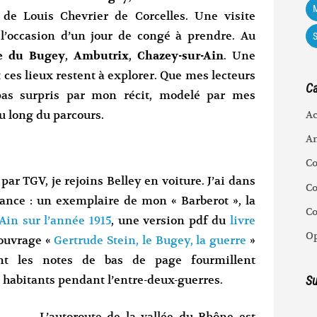
M
de Louis Chevrier de Corcelles. Une visite
 l’occasion d’un jour de congé à prendre. Au
ée du Bugey
,
Ambutrix
,
Chazey-sur-Ain
. Une
t ces lieux restent à explorer. Que mes lecteurs
Ca
pas surpris par mon récit, modelé par mes
Ac
u long du parcours.
An
C
par TGV, je rejoins Belley en voiture. J’ai dans
Co
tance : un exemplaire de mon « Barberot », la
C
Ain sur l’année 1915
, une version pdf du
livre
Op
l’ouvrage «
Gertrude Stein, le Bugey, la guerre
»
nt les notes de bas de page fourmillent
 habitants pendant l’entre-deux-guerres.
Su