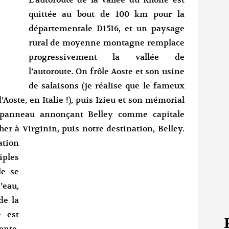
L’autoroute de la vallée du Rhône est
quittée au bout de 100 km pour la
départementale D1516, et un paysage
rural de moyenne montagne remplace
progressivement la vallée de
l’autoroute. On frôle Aoste et son usine
de salaisons (je réalise que le fameux
’Aoste, en Italie !), puis Izieu et son mémorial
 panneau annonçant Belley comme capitale
her à Virginin,
puis notre destination, Belley.
ation
ples
le se
’eau,
de la
e est