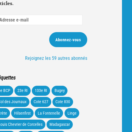
ticles.
dresse
ail
Abonnez-vous
Rejoignez les 59 autres abonnés
iquettes
5e BCP
23e RI
133e RI
Bugey
ol des Journaux
Cote 627
Cote 830
rète
Hilsenfirst
La Fontenelle
Linge
ouis Chevrier de Corcelles
Madagascar