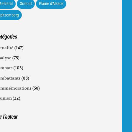
etzeral
Ormont
Plaine d'Alsace
Spitzemberg
tégories
tualité
(147)
alyse
(75)
ombats
(103)
mbattants
(88)
ommémorations
(58)
inion
(22)
r l’auteur