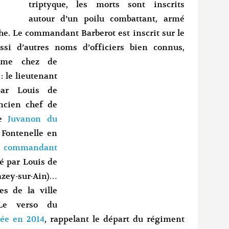
triptyque, les morts sont inscrits
autour d’un poilu combattant, armé
e. Le commandant Barberot est inscrit sur le
si d’autres noms d’officiers bien connus,
comme
chez de
: le lieutenant
ar Louis de
ancien chef de
ne
Juvanon du
 Fontenelle en
e
commandant
ité par Louis de
hazey-sur-Ain)…
s de la ville
 Le verso du
sée en 2014
, rappelant le départ du régiment