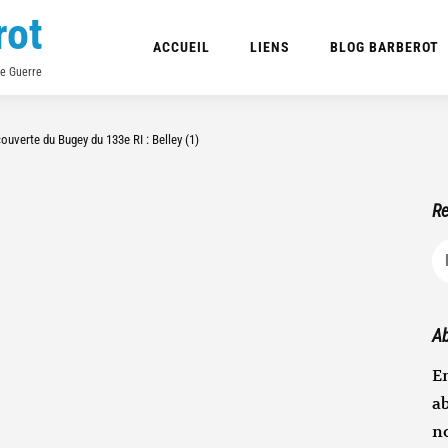
rot
ACCUEIL
LIENS
BLOG BARBEROT
de Guerre
ouverte du Bugey du 133e RI : Belley (1)
Re
R
Ab
En
ab
n