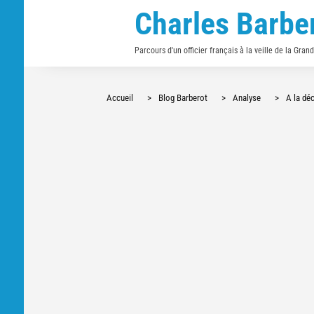
Charles Barbe
Parcours d'un officier français à la veille de la Gran
Accueil
>
Blog Barberot
>
Analyse
>
A la déc