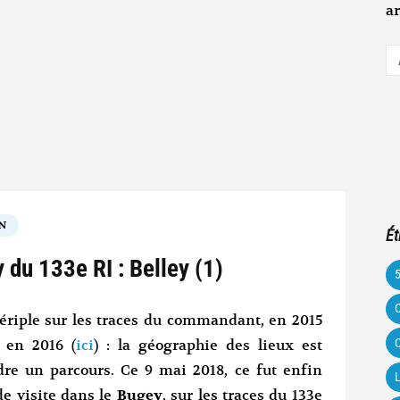
ar
A
e-
m
N
Ét
 du 133e RI : Belley (1)
C
 périple sur les traces du commandant, en 2015
C
 en 2016 (
ici
) : la géographie des lieux est
re un parcours. Ce 9 mai 2018, ce fut enfin
L
de visite dans le
Bugey
, sur les traces du 133e