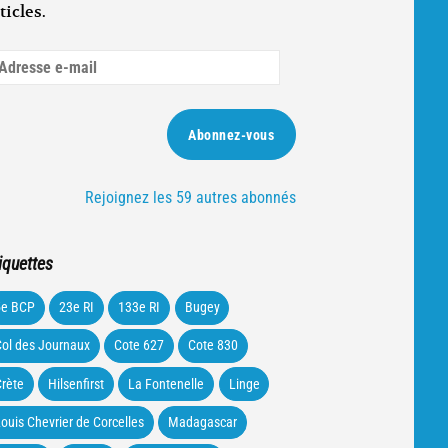
ticles.
dresse
ail
Abonnez-vous
Rejoignez les 59 autres abonnés
iquettes
5e BCP
23e RI
133e RI
Bugey
ol des Journaux
Cote 627
Cote 830
rète
Hilsenfirst
La Fontenelle
Linge
ouis Chevrier de Corcelles
Madagascar