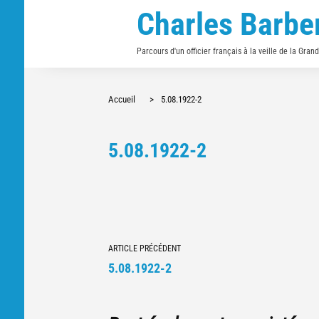
Charles Barbe
Parcours d'un officier français à la veille de la Gran
Accueil
>
5.08.1922-2
5.08.1922-2
Navigation
ARTICLE PRÉCÉDENT
vers
5.08.1922-2
d'autres
articles