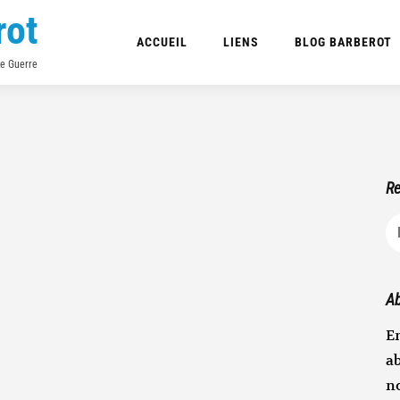
rot
ACCUEIL
LIENS
BLOG BARBEROT
de Guerre
Re
R
Ab
En
ab
n