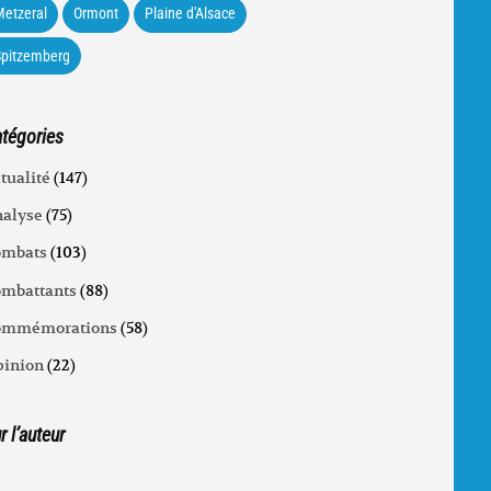
etzeral
Ormont
Plaine d'Alsace
Spitzemberg
tégories
tualité
(147)
alyse
(75)
ombats
(103)
mbattants
(88)
ommémorations
(58)
inion
(22)
r l’auteur