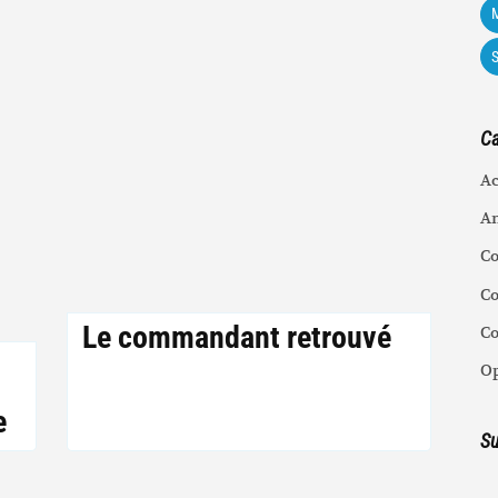
M
Ca
Ac
An
C
Co
Le commandant retrouvé
C
Op
e
Su