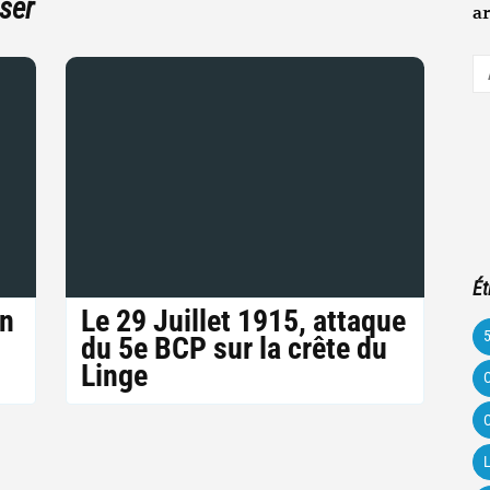
ser
ar
A
e-
m
Ét
in
Le 29 Juillet 1915, attaque
du 5e BCP sur la crête du
Linge
C
C
L