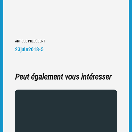
Navigation
ARTICLE PRÉCÉDENT
vers
23juin2018-5
d'autres
articles
Peut également vous intéresser