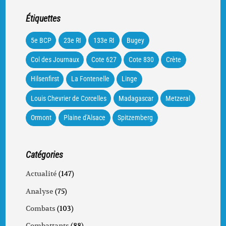
Étiquettes
5e BCP
23e RI
133e RI
Bugey
Col des Journaux
Cote 627
Cote 830
Crète
Hilsenfirst
La Fontenelle
Linge
Louis Chevrier de Corcelles
Madagascar
Metzeral
Ormont
Plaine d'Alsace
Spitzemberg
Catégories
Actualité
(147)
Analyse
(75)
Combats
(103)
Combattants
(88)