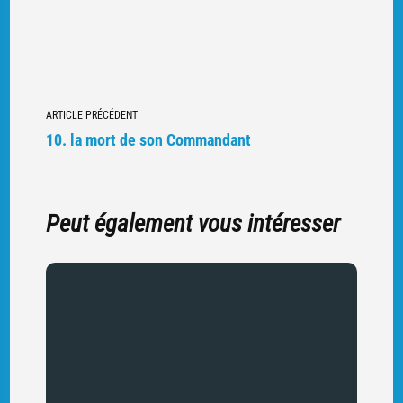
Navigation
ARTICLE PRÉCÉDENT
vers
10. la mort de son Commandant
d'autres
articles
Peut également vous intéresser