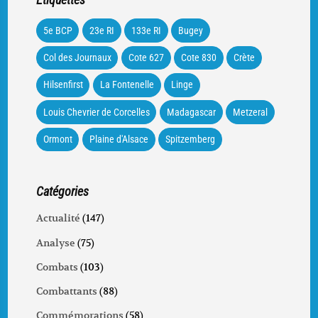
5e BCP
23e RI
133e RI
Bugey
Col des Journaux
Cote 627
Cote 830
Crète
Hilsenfirst
La Fontenelle
Linge
Louis Chevrier de Corcelles
Madagascar
Metzeral
Ormont
Plaine d'Alsace
Spitzemberg
Catégories
Actualité
(147)
Analyse
(75)
Combats
(103)
Combattants
(88)
Commémorations
(58)