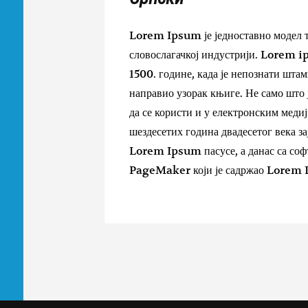
Lorem Ipsum је једноставно модел те
словослагачкој индустрији. Lorem ip
1500. године, када је непознати штам
направио узорак књиге. Не само што је
да се користи и у електронским меди
шездесетих година двадесетог века за
Lorem Ipsum пасусе, а данас са соф
PageMaker који је садржао Lorem I