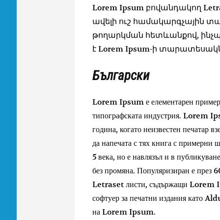
Lorem Ipsum բովանդակող Letr
ավելի ուշ համակարգչային տ
թողարկման հետևանքով, ինչպիս
է Lorem Ipsum-ի տարատեսակն
Български
Lorem Ipsum е елементарен примерен
типографската индустрия. Lorem Ip
година, когато неизвестен печатар вз
да напечата с тях книга с примерни ш
5 века, но е навлязъл и в публикуван
без промяна. Популяризиран е през 6
Letraset листи, съдържащи Lorem I
софтуер за печатни издания като Al
на Lorem Ipsum.