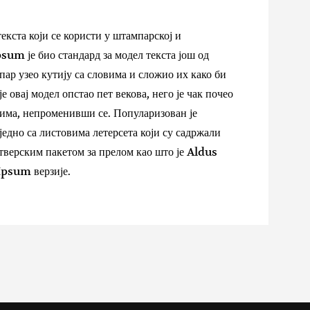
кста који се користи у штампарској и
sum је био стандард за модел текста још од
пар узео кутију са словима и сложио их како би
 овај модел опстао пет векова, него је чак почео
јима, непроменивши се. Популаризован је
једно са листовима летерсета који су садржали
тверским пакетом за прелом као што је Aldus
psum верзије.