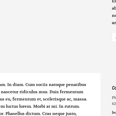
En
ab
n
ar
A
e-
m
am. In diam. Cum sociis natoque penatibus
Co
, nascetur ridiculus mus. Duis fermentum
Ph
ncus eu, fermentum et, scelerisque ac, massa.
62
m luctus lorem. Morbi at mi. In rutrum.
Je
r. Phasellus dictum. Cras neque justo,