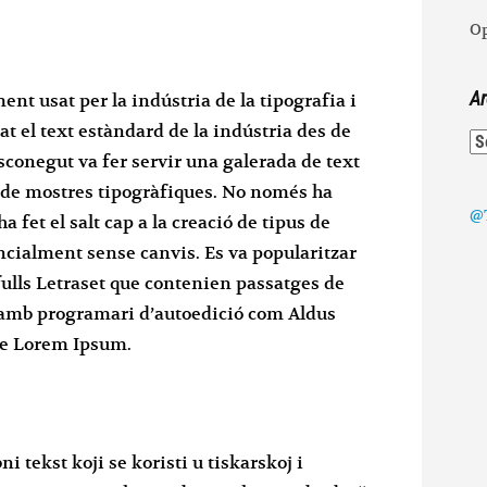
Op
Ar
nt usat per la indústria de la tipografia i
 el text estàndard de la indústria des de
Ar
sconegut va fer servir una galerada de text
re de mostres tipogràfiques. No només ha
@T
a fet el salt cap a la creació de tipus de
ncialment sense canvis. Es va popularitzar
fulls Letraset que contenien passatges de
amb programari d’autoedició com Aldus
de Lorem Ipsum.
 tekst koji se koristi u tiskarskoj i