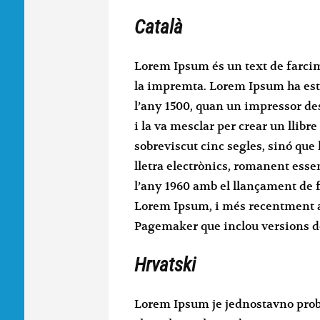
Català
Lorem Ipsum és un text de farcime
la impremta. Lorem Ipsum ha estat
l’any 1500, quan un impressor de
i la va mesclar per crear un llib
sobreviscut cinc segles, sinó que h
lletra electrònics, romanent esse
l’any 1960 amb el llançament de 
Lorem Ipsum, i més recentment 
Pagemaker que inclou versions 
Hrvatski
Lorem Ipsum je jednostavno probni