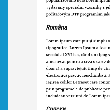
popularizováno bylo Lorem Ipsum v
vydávány speciální vzorníky s je
počítačovým DTP programům jak
Româna
Lorem Ipsum este pur şi simplu o
tipografice. Lorem Ipsum a fost 
secolul al XVI-lea, când un tipogra
amestecat pentru a crea o carte d
doar că a supravieţuit timp de cinc
electronică practic neschimbată. A
ieşirea colilor Letraset care con
prin programele de publicare pen
includeau versiuni de Lorem Ips
Српски