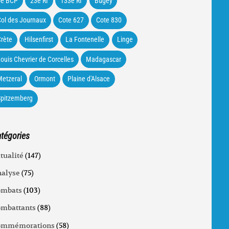
5e BCP
23e RI
133e RI
Bugey
ol des Journaux
Cote 627
Cote 830
rète
Hilsenfirst
La Fontenelle
Linge
ouis Chevrier de Corcelles
Madagascar
etzeral
Ormont
Plaine d'Alsace
Spitzemberg
tégories
tualité
(147)
alyse
(75)
ombats
(103)
mbattants
(88)
ommémorations
(58)