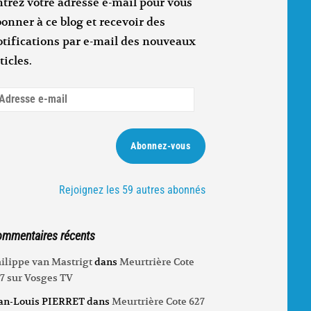
trez votre adresse e-mail pour vous
onner à ce blog et recevoir des
otifications par e-mail des nouveaux
ticles.
dresse
ail
Abonnez-vous
Rejoignez les 59 autres abonnés
mmentaires récents
ilippe van Mastrigt
dans
Meurtrière Cote
7 sur Vosges TV
an-Louis PIERRET
dans
Meurtrière Cote 627