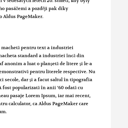
 šedesátých letech 20. století, kdy byly
ho pasážemi a později pak díky
o Aldus PageMaker.
 machetă pentru text a industriei
macheta standard a industriei încă din
f anonim a luat o planşetă de litere şi le-a
emonstrativă pentru literele respective. Nu
i secole, dar şi a facut saltul în tipografia
 fost popularizată în anii ’60 odată cu
ţineau pasaje Lorem Ipsum, iar mai recent,
tru calculator, ca Aldus PageMaker care
um.