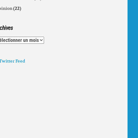
inion
(22)
chives
chives
witter Feed