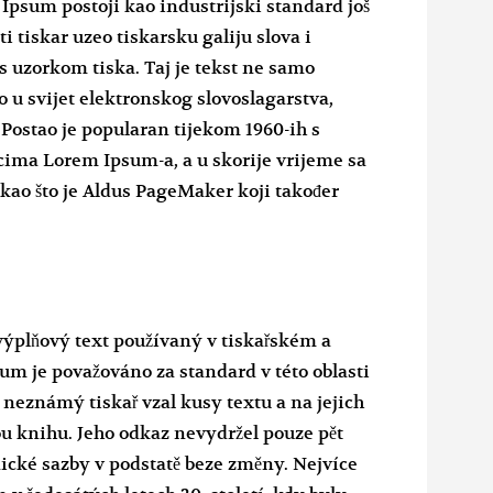
 Ipsum postoji kao industrijski standard još
ti tiskar uzeo tiskarsku galiju slova i
 s uzorkom tiska. Taj je tekst ne samo
uo u svijet elektronskog slovoslagarstva,
 Postao je popularan tijekom 1960-ih s
cima Lorem Ipsum-a, a u skorije vrijeme sa
 kao što je Aldus PageMaker koji također
ýplňový text používaný v tiskařském a
m je považováno za standard v této oblasti
s neznámý tiskař vzal kusy textu a na jejich
ou knihu. Jeho odkaz nevydržel pouze pět
onické sazby v podstatě beze změny. Nejvíce