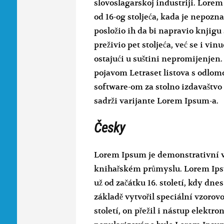
slovoslagarskoj industriji. Lorem
od 16-og stoljeća, kada je nepozna
posložio ih da bi napravio knjigu
preživio pet stoljeća, već se i vin
ostajući u suštini nepromijenjen.
pojavom Letraset listova s odlom
software-om za stolno izdavaštvo
sadrži varijante Lorem Ipsum-a.
Česky
Lorem Ipsum je demonstrativní v
knihařském průmyslu. Lorem Ipsu
už od začátku 16. století, kdy dne
základě vytvořil speciální vzorov
století, on přežil i nástup elektr