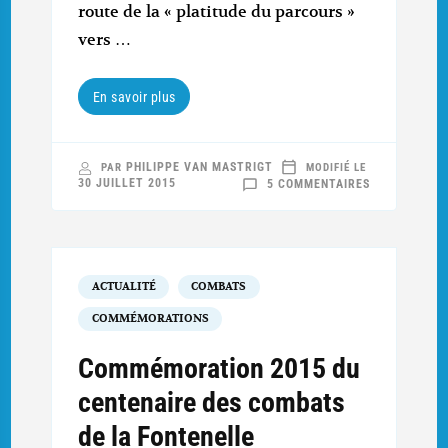
route de la « platitude du parcours »
vers …
En savoir plus
PHILIPPE VAN MASTRIGT
PAR
MODIFIÉ LE
SUR
30 JUILLET 2015
5 COMMENTAIRES
SUR
LA
PISTE
DU
COMMANDAN
BARBEROT
:
SAINT-
ACTUALITÉ
COMBATS
JEAN
D’ORMONT
(1/5)
COMMÉMORATIONS
Commémoration 2015 du
centenaire des combats
de la Fontenelle