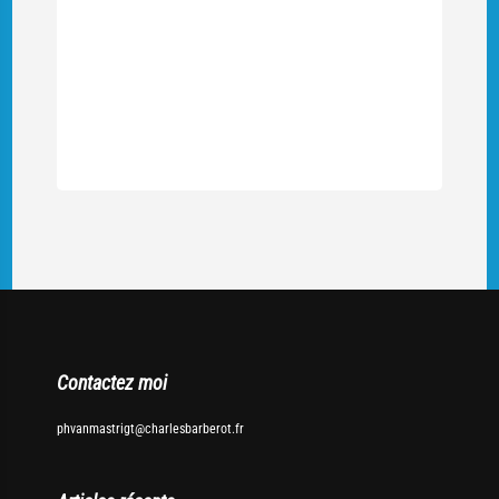
Contactez moi
phvanmastrigt@charlesbarberot.fr