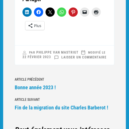
Plus
PHILIPPE VAN MASTRIGT
PAR
MODIFIÉ LE
SUR
22 FÉVRIER 2023
LAISSER UN COMMENTAIRE
JOSEPH
SAINT-
PIERRE,
LA
FONTENELLE,
Navigation
OCTOBRE
ARTICLE PRÉCÉDENT
1914
vers
Bonne année 2023 !
d'autres
ARTICLE SUIVANT
articles
Fin de la migration du site Charles Barberot !