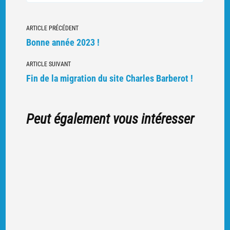
POUYDRAGUI
BATAILLE
DU
Navigation
LINGE,
ARTICLE PRÉCÉDENT
AOÛT
1915
vers
Bonne année 2023 !
d'autres
ARTICLE SUIVANT
articles
Fin de la migration du site Charles Barberot !
Peut également vous intéresser