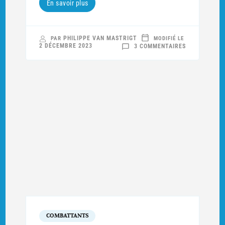
En savoir plus
PHILIPPE VAN MASTRIGT
PAR
MODIFIÉ LE
SUR
2 DÉCEMBRE 2023
3 COMMENTAIRES
LA
GRANDE
GUERRE
DE
JOSEPH
ET
LOYS
ROUX
COMBATTANTS