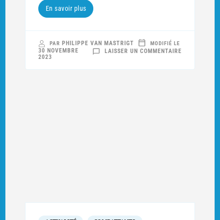
En savoir plus
PHILIPPE VAN MASTRIGT
PAR
MODIFIÉ LE
SUR
30 NOVEMBRE
LAISSER UN COMMENTAIRE
QUI
2023
SONT
CES
MILITAIRES
DU
133E
RI
PHOTOGRAPH
EN
1904
PAR
CLAUDE
BERCHOUX
?