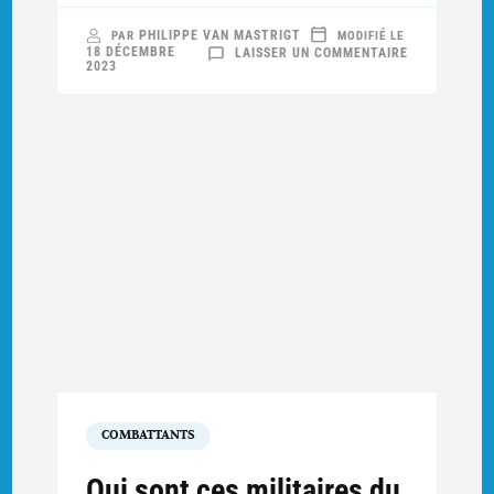
PHILIPPE VAN MASTRIGT
PAR
MODIFIÉ LE
SUR
18 DÉCEMBRE
LAISSER UN COMMENTAIRE
LES
2023
ÉCLAIREURS
SKIEURS
DU
133E
RÉGIMENT
D’INFANTERI
COMBATTANTS
Qui sont ces militaires du