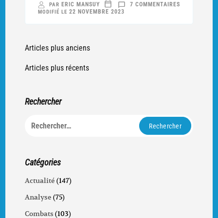
SUR
ERIC MANSUY
7 COMMENTAIRES
PAR
9
22 NOVEMBRE 2023
MODIFIÉ LE
AOÛT
1914
:
FUNESTE
DIMANCHE
POUR
Navigation
Articles plus anciens
LE
133E
des
RI
Articles plus récents
articles
Rechercher
Rechercher :
Catégories
Actualité
(147)
Analyse
(75)
Combats
(103)