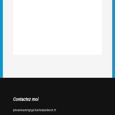
Contactez moi
phvanmastrigt@charlesbarberot.fr