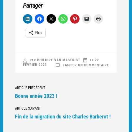
Partager
Plus
PHILIPPE VAN MASTRIGT
22
PAR
LE
SUR
FÉVRIER 2023
LAISSER UN COMMENTAIRE
CAPITAINE
CHARLES
BARBEROT,
BELLEY,
1912
Navigation
ARTICLE PRÉCÉDENT
vers
Bonne année 2023 !
d'autres
ARTICLE SUIVANT
articles
Fin de la migration du site Charles Barberot !